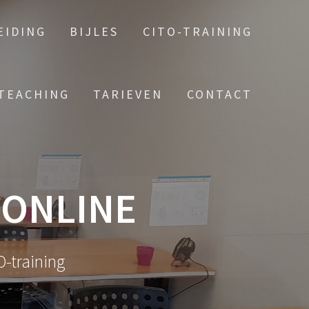
EIDING
BIJLES
CITO-TRAINING
TEACHING
TARIEVEN
CONTACT
-ONLINE
O-training