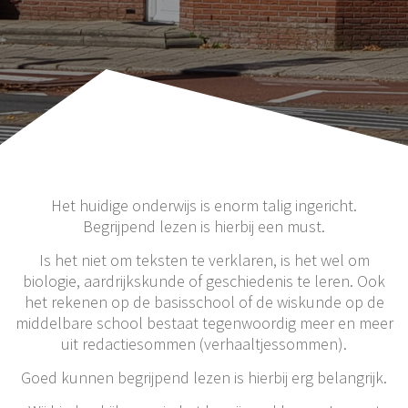
Het huidige onderwijs is enorm talig ingericht.
Begrijpend lezen is hierbij een must.
Is het niet om teksten te verklaren, is het wel om
biologie, aardrijkskunde of geschiedenis te leren. Ook
het rekenen op de basisschool of de wiskunde op de
middelbare school bestaat tegenwoordig meer en meer
uit redactiesommen (verhaaltjessommen).
Goed kunnen begrijpend lezen is hierbij erg belangrijk.