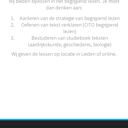
Wij bieden bijlessen in het begrijpend lezen. Je moet
dan denken aan:
Aanleren van de strategie van begrijpend lezen
Oefenen van tekst verklaren (CITO begrijpend
lezen)
Bestuderen van studieboek teksten
(aardrijkskunde, geschiedenis, biologie)
Wij geven de lessen op locatie in Leiden of online.