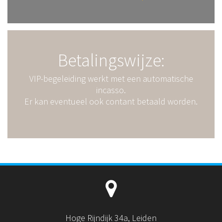
Betalingswijze:
VIP-begeleiding werkt met een automatische
incasso.
Er kan eventueel ook contant betaald worden.
Hoge Rijndijk 34a, Leiden