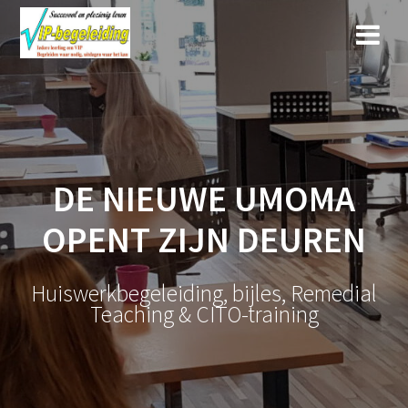
Ga
naar
de
inhoud
DE NIEUWE UMOMA
OPENT ZIJN DEUREN
Huiswerkbegeleiding, bijles, Remedial
Teaching & CITO-training