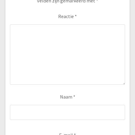
velden zijn gemarkeerd met
*
Reactie
*
Naam
*
E-mail
*