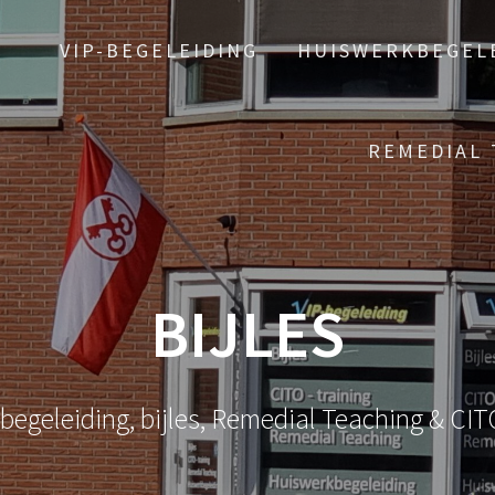
VIP-BEGELEIDING
HUISWERKBEGEL
REMEDIAL 
BIJLES
egeleiding, bijles, Remedial Teaching & CIT