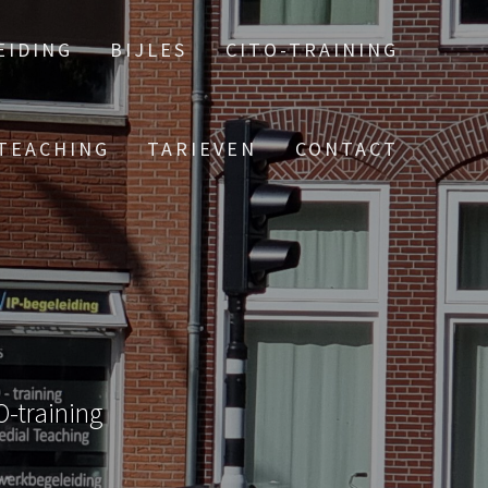
EIDING
BIJLES
CITO-TRAINING
TEACHING
TARIEVEN
CONTACT
O-training