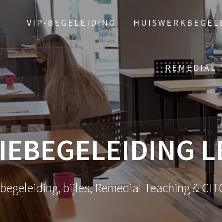
VIP-BEGELEIDING
HUISWERKBEGEL
REMEDIAL 
IEBEGELEIDING L
egeleiding, bijles, Remedial Teaching & CIT