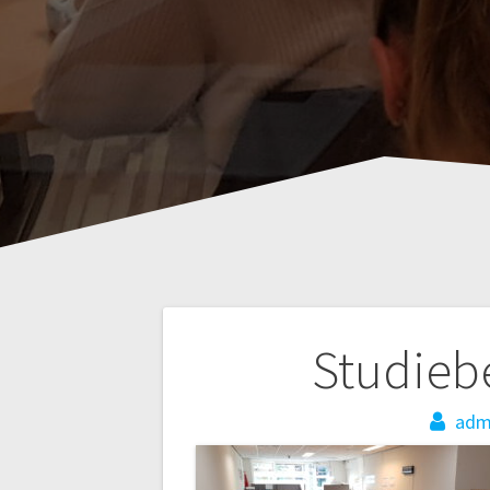
Bericht
Studieb
navigatie
adm