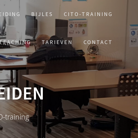
EIDING
BIJLES
CITO-TRAINING
TEACHING
TARIEVEN
CONTACT
EIDEN
O-training