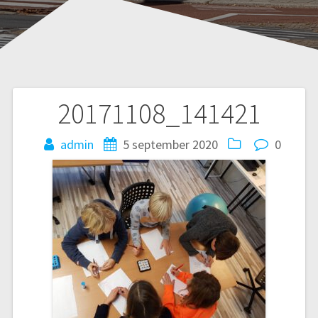
20171108_141421
Bericht
navigatie
admin
5 september 2020
0