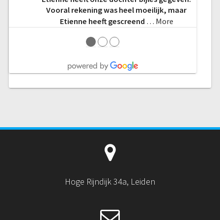
Vooral rekening was heel moeilijk, maar
Etienne heeft gescreend
… More
●
●
●
Hoge Rijndijk 34a, Leiden